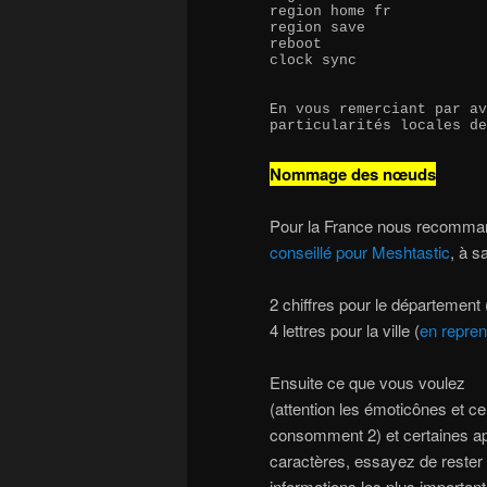
region home fr

region save

reboot

clock sync

En vous remerciant par av
particularités locales de
Nommage des nœuds
Pour la France nous recomman
conseillé pour Meshtastic
, à sa
2 chiffres pour le département
4 lettres pour la ville (
en repren
Ensuite ce que vous voulez
(attention les émoticônes et c
consomment 2) et certaines app
caractères, essayez de rester 
informations les plus importan