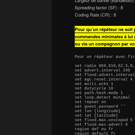
Largeur de bande (Bandwidth) 
Spreading factor (SF) : 8
Coding Rate (CR) : 8
Pour qu’un répéteur ne soit 
commandes minimales à lui me
ou via un compagnon par voi
Pour un répéteur avec fir
set radio 869.618,62.5,8,
set advert.interval 240

set flood.advert.interval
set agc.reset.interval 4

set multi.acks 1

set dutycycle 10

set path.hash.mode 1

set loop.detect minimal

set repeat on

set guest.password ''

set lon {longitude}

set lat {latitude}

set flood.max.unscoped 5

set flood.max.advert 6

region def eu fr

region default fr 
