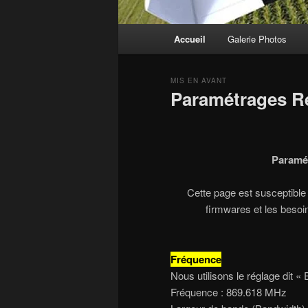
Menu
Accueil
Galerie Photos
principal
MIS EN AVANT
Paramétrages R
Publié le
28 juin 2026
Paramét
Cette page est susceptible
firmwares et les besoi
Fréquence
Nous utilisons le réglage dit «
Fréquence : 869.618 MHz