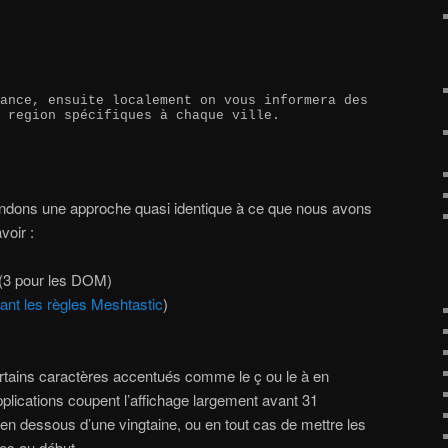
ance, ensuite localement on vous informera des 
 region spécifiques à chaque ville.
dons une approche quasi identique à ce que nous avons
voir :
 (3 pour les DOM)
ant les règles Meshtastic
)
ertains caractères accentués comme le ç ou le à en
lications coupent l’affichage largement avant 31
en dessous d’une vingtaine, ou en tout cas de mettre les
tes au début.