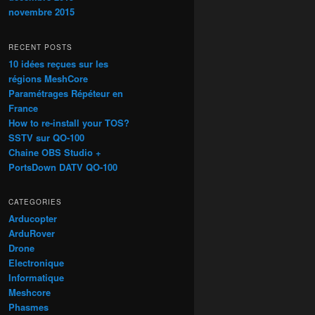
novembre 2015
RECENT POSTS
10 idées reçues sur les
régions MeshCore
Paramétrages Répéteur en
France
How to re-install your TOS?
SSTV sur QO-100
Chaine OBS Studio +
PortsDown DATV QO-100
CATEGORIES
Arducopter
ArduRover
Drone
Electronique
Informatique
Meshcore
Phasmes