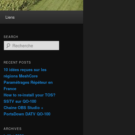
Liens
SEARCH
R
e
c
h
RECENT POSTS
e
10 idées reçues sur les
r
régions MeshCore
c
Paramétrages Répéteur en
h
France
e
How to re-install your TOS?
SSTV sur QO-100
Chaine OBS Studio +
PortsDown DATV QO-100
ARCHIVES