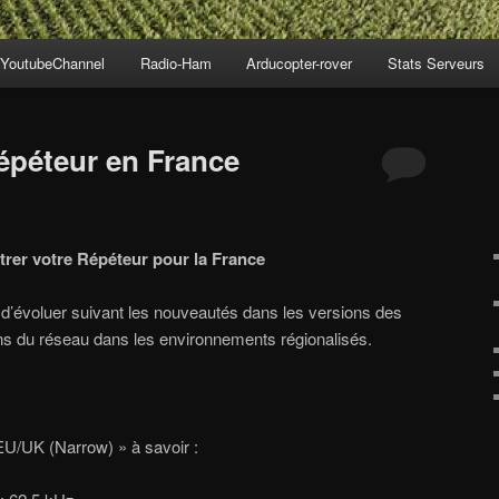
YoutubeChannel
Radio-Ham
Arducopter-rover
Stats Serveurs
épéteur en France
rer votre Répéteur pour la France
 d’évoluer suivant les nouveautés dans les versions des
ns du réseau dans les environnements régionalisés.
 EU/UK (Narrow) » à savoir :