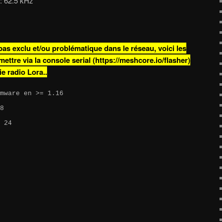
: 62.5 kHz
pas exclu et/ou problématique dans le réseau, voici les
ttre via la console serial (https://meshcore.io/flasher)
e radio Lora..
mware en >= 1.16

8

 24
