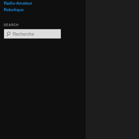
Radio-Amateur
Robotique
SEARCH
R
e
c
h
e
r
c
h
e